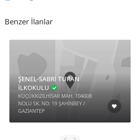
Benzer İlanlar
ŞENEL-SABRİ TURAN
İLKOKULU
KÜÇÜKKIZILHİSAR MAH. 104008
NOLU SK. NO: 19 ŞAHİNBEY /
GAZİANTEP