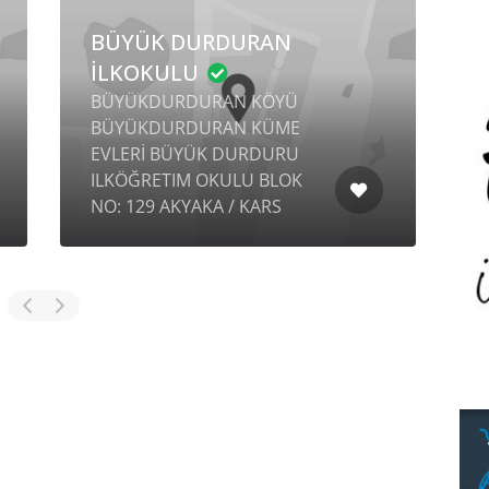
BÜYÜK DURDURAN
İLKOKULU
BÜYÜKDURDURAN KÖYÜ
BÜYÜKDURDURAN KÜME
EVLERİ BÜYÜK DURDURU
ILKÖĞRETIM OKULU BLOK
B
NO: 129 AKYAKA / KARS