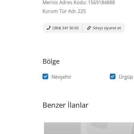
Mernis Adres Kodu: 1569184888
Kurum Tür Adı: 225
(384) 341 50 03
Siteyi ziyaret et
Bölge
Nevşehir
Ürgüp
Benzer İlanlar