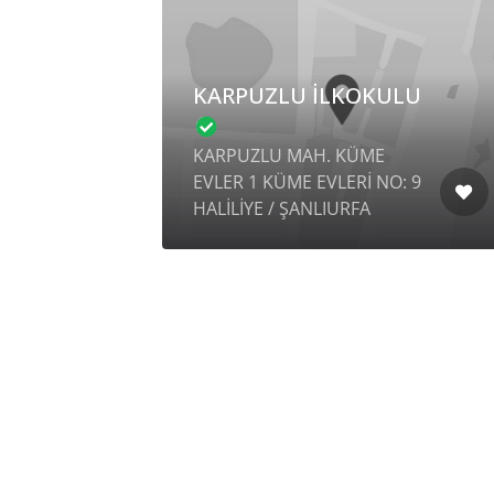
KARPUZLU İLKOKULU
KARPUZLU MAH. KÜME
EVLER 1 KÜME EVLERİ NO: 9
HALİLİYE / ŞANLIURFA