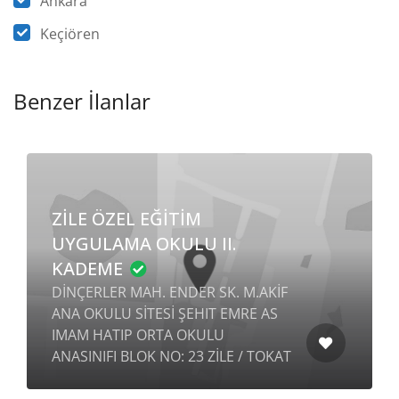
Ankara
Keçiören
Benzer İlanlar
ZİLE ÖZEL EĞİTİM
UYGULAMA OKULU II.
KADEME
DİNÇERLER MAH. ENDER SK. M.AKİF
ANA OKULU SİTESİ ŞEHIT EMRE AS
IMAM HATIP ORTA OKULU
ANASINIFI BLOK NO: 23 ZİLE / TOKAT