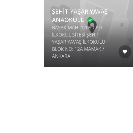
ŞEHİT YAŞAR YAVAŞ
ANAOKULU
BAŞAK MAH. 1709 CAD.
ENİ
İLKOKUL SİTESİ ŞEHİT
YAŞAR YAVAŞ İLKOKULU
BLOK NO: 12A MAMAK /
ANKARA