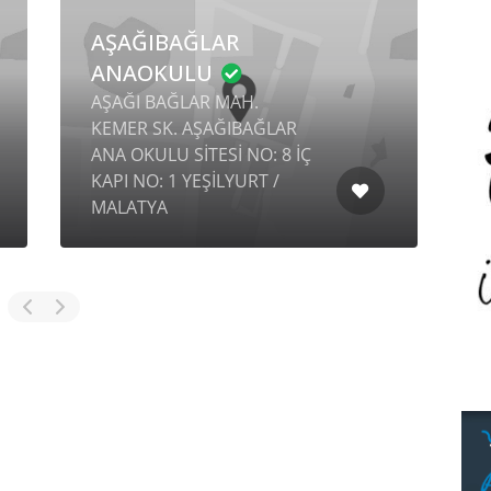
AŞAĞIBAĞLAR
ANAOKULU
AŞAĞI BAĞLAR MAH.
KEMER SK. AŞAĞIBAĞLAR
B
ANA OKULU SİTESİ NO: 8 İÇ
KAPI NO: 1 YEŞİLYURT /
B
MALATYA
D