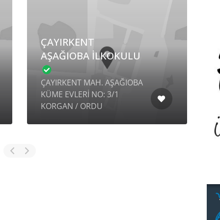
ÇAYIRKENT
AŞAĞIOBA İLKOKULU
ÇAYIRKENT MAH. AŞAĞIOBA
KÜME EVLERİ NO: 3/1
K
KORGAN / ORDU
N