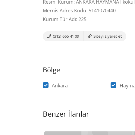
Resmi Kurum: ANKARA HAYMANA İlkokul
Mernis Adres Kodu: 5141070440
Kurum Tür Adı: 225
(312) 665 41 09
Siteyi ziyaret et
Bölge
Ankara
Haym
Benzer İlanlar