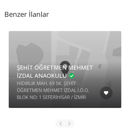
Benzer İlanlar
ŞEHİT ÖĞRETMEN MEHMET
İZDAL ANAOKULU
HIDIRLIK MAH. 69 SK. ŞEHİT
ÖĞRETMEN MEHMET İZDAL İ.Ö.O.
BLOK NO: 1 SEFERİHİSAR / İZMİR