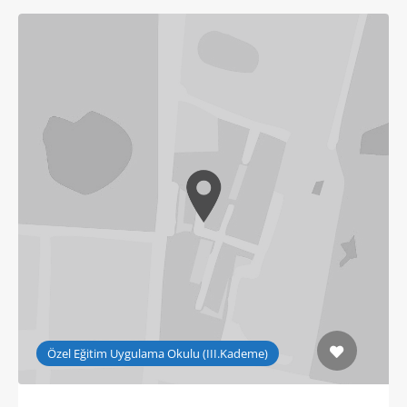
Özel Eğitim Uygulama Okulu (III.Kademe)