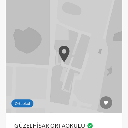
Ortaokul
GÜZELHİSAR ORTAOKULU