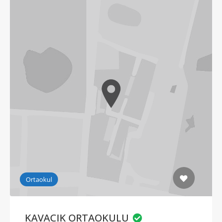
Ortaokul
KAVACIK ORTAOKULU