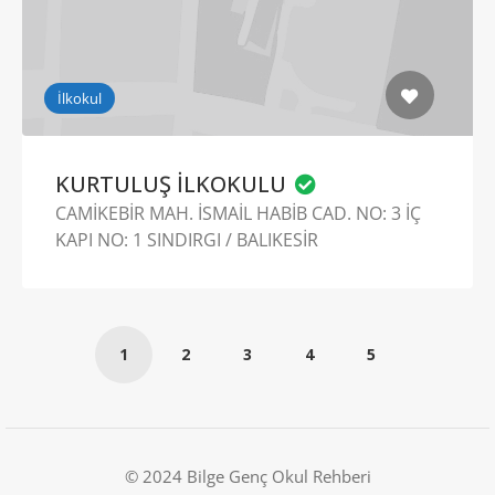
İlkokul
KURTULUŞ İLKOKULU
CAMİKEBİR MAH. İSMAİL HABİB CAD. NO: 3 İÇ
KAPI NO: 1 SINDIRGI / BALIKESİR
1
2
3
4
5
© 2024 Bilge Genç Okul Rehberi