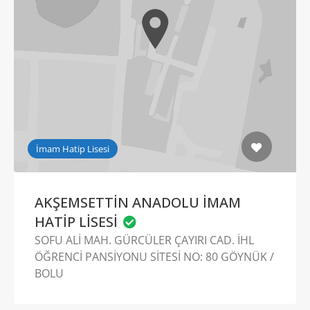
İmam Hatip Lisesi
AKŞEMSETTİN ANADOLU İMAM
HATİP LİSESİ
SOFU ALİ MAH. GÜRCÜLER ÇAYIRI CAD. İHL
ÖĞRENCİ PANSİYONU SİTESİ NO: 80 GÖYNÜK /
BOLU