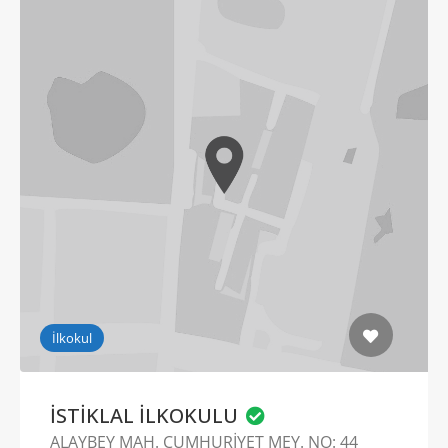
İlkokul
İSTİKLAL İLKOKULU
ALAYBEY MAH. CUMHURİYET MEY. NO: 44