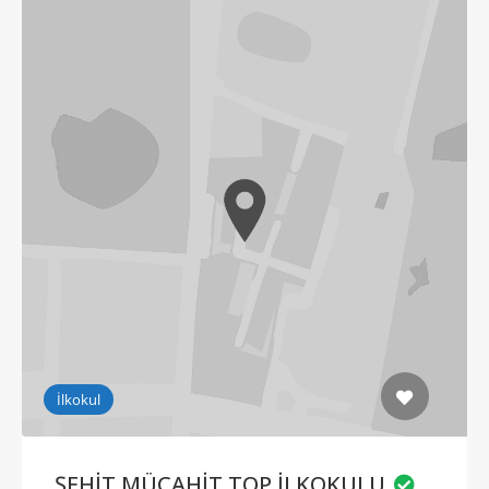
İlkokul
ŞEHİT MÜCAHİT TOP İLKOKULU