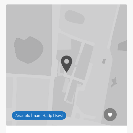
Anadolu İmam Hatip Lisesi