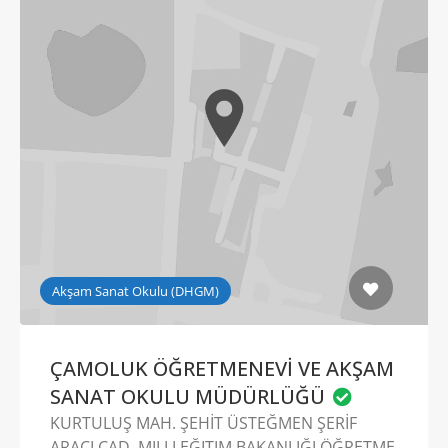
Akşam Sanat Okulu (DHGM)
ÇAMOLUK ÖĞRETMENEVİ VE AKŞAM
SANAT OKULU MÜDÜRLÜĞÜ
KURTULUŞ MAH. ŞEHİT ÜSTEĞMEN ŞERİF
ARACI CAD. MILLI EĞITIM BAKANLIĞI ÖĞRETME