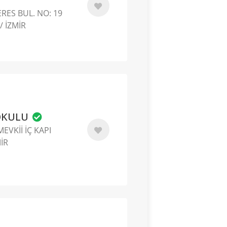
RES BUL. NO: 19
/ İZMİR
KOKULU
EVKİİ İÇ KAPI
MİR