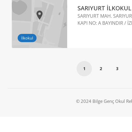
SARIYURT İLKOKU
SARIYURT MAH. SARIYURT
KAPI NO: A BAYINDIR / İ
İlkokul
1
2
3
© 2024 Bilge Genç Okul Re