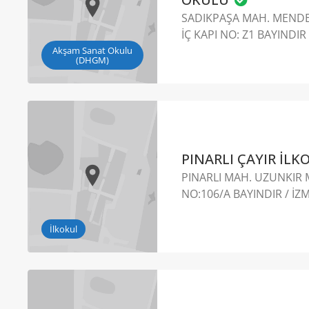
SADIKPAŞA MAH. MENDE
İÇ KAPI NO: Z1 BAYINDIR 
Akşam Sanat Okulu
(DHGM)
PINARLI ÇAYIR İL
PINARLI MAH. UZUNKIR M
NO:106/A BAYINDIR / İZ
İlkokul