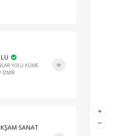
ULU
NLAR YOLU KÜME
/ İZMİR
AKŞAM SANAT