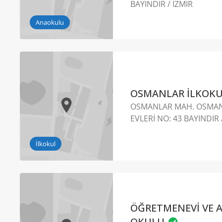
BAYINDIR / İZMİR
Anaokulu
OSMANLAR İLKOK
OSMANLAR MAH. OSMA
EVLERİ NO: 43 BAYINDIR 
İlkokul
ÖĞRETMENEVİ VE 
OKULU