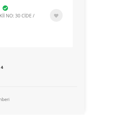
U
İ NO: 30 CİDE /
4
hberi