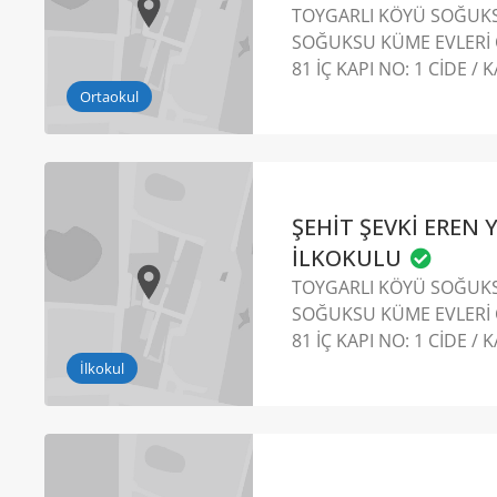
TOYGARLI KÖYÜ SOĞUKS
SOĞUKSU KÜME EVLERİ 
81 İÇ KAPI NO: 1 CİDE 
Ortaokul
ŞEHİT ŞEVKİ EREN 
İLKOKULU
TOYGARLI KÖYÜ SOĞUKS
SOĞUKSU KÜME EVLERİ 
81 İÇ KAPI NO: 1 CİDE 
İlkokul