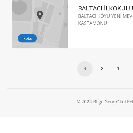
BALTACI İLKOKUL
BALTACI KÖYÜ YENİ MEVKİ
KASTAMONU
İlkokul
1
2
3
© 2024 Bilge Genç Okul Re