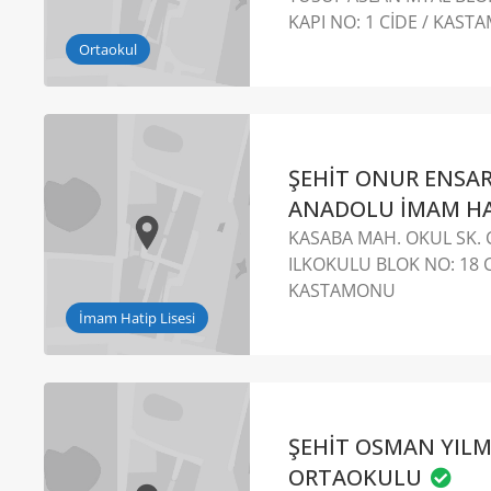
KAPI NO: 1 CİDE / KAS
Ortaokul
ŞEHİT ONUR ENSA
ANADOLU İMAM HAT
KASABA MAH. OKUL SK.
ILKOKULU BLOK NO: 18 C
KASTAMONU
İmam Hatip Lisesi
ŞEHİT OSMAN YIL
ORTAOKULU