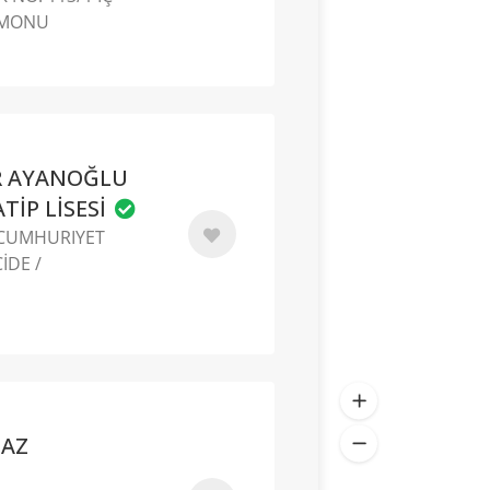
TAMONU
R AYANOĞLU
İP LİSESİ
 CUMHURIYET
İDE /
MAZ