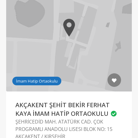
İmam Hatip Ortaokulu
AKÇAKENT ŞEHİT BEKİR FERHAT
KAYA İMAM HATİP ORTAOKULU
ŞEHRİCEDİD MAH. ATATÜRK CAD. ÇOK
PROGRAMLI ANADOLU LISESI BLOK NO: 15
AKÇAKENT / KIRŞEHİR