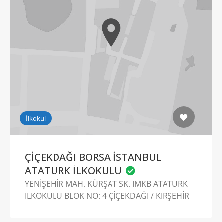
İlkokul
ÇİÇEKDAĞI BORSA İSTANBUL
ATATÜRK İLKOKULU
YENİŞEHİR MAH. KÜRŞAT SK. IMKB ATATURK
ILKOKULU BLOK NO: 4 ÇİÇEKDAĞI / KIRŞEHİR