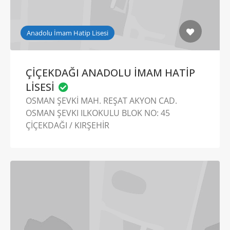
Anadolu İmam Hatip Lisesi
ÇİÇEKDAĞI ANADOLU İMAM HATİP
LİSESİ
OSMAN ŞEVKİ MAH. REŞAT AKYON CAD.
OSMAN ŞEVKI ILKOKULU BLOK NO: 45
ÇİÇEKDAĞI / KIRŞEHİR