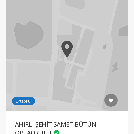
Ortaokul
AHIRLI ŞEHİT SAMET BÜTÜN
ORTAOKULU