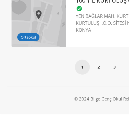
100 YIL KURTULU
YENİBAĞLAR MAH. KURT
KURTULUŞ İ.Ö.O. SİTESİ 
KONYA
Ortaokul
1
2
3
© 2024 Bilge Genç Okul Re