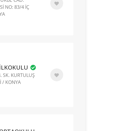
Sİ NO: 83/4 İÇ
NYA
 İLKOKULU
. SK. KURTULUŞ
Lİ / KONYA