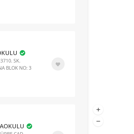
KOKULU
710. SK.
NA BLOK NO: 3
RTAOKULU
ÜRBE CAD.