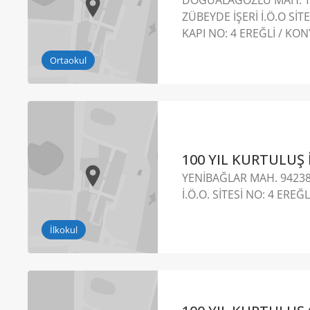
ZÜBEYDE İŞERİ İ.Ö.O SİTE
KAPI NO: 4 EREĞLİ / KO
Ortaokul
100 YIL KURTULUŞ
YENİBAĞLAR MAH. 94238
İ.Ö.O. SİTESİ NO: 4 EREĞ
İlkokul