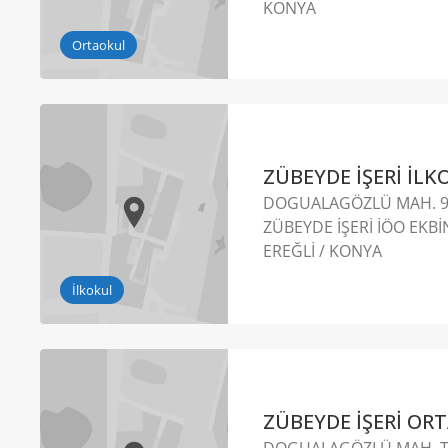
KONYA
Ortaokul
ZÜBEYDE İŞERİ İL
DOGUALAGÖZLÜ MAH. 93
ZÜBEYDE İŞERİ İÖO EKBİ
EREĞLİ / KONYA
İlkokul
ZÜBEYDE İŞERİ O
DOGUALAGÖZLÜ MAH. T