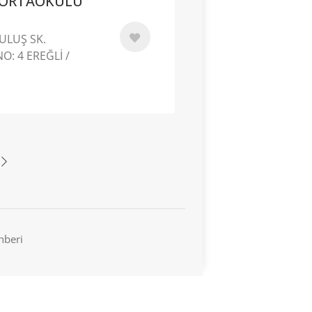
Ş ORTAOKULU
ULUŞ SK.
NO: 4 EREĞLİ /
hberi