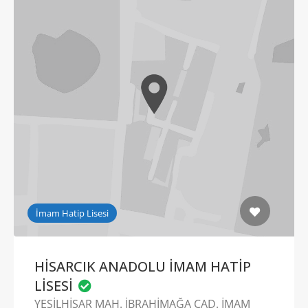
İmam Hatip Lisesi
HİSARCIK ANADOLU İMAM HATİP
LİSESİ
YEŞİLHİSAR MAH. İBRAHİMAĞA CAD. İMAM