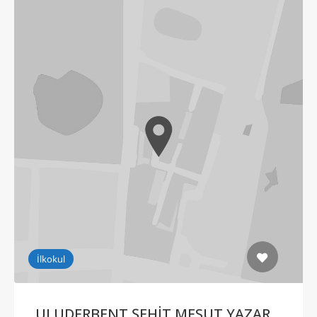
İlkokul
ULUDERBENT ŞEHİT MESUT YAZAR