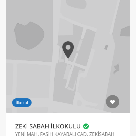
İlkokul
ZEKİ SABAH İLKOKULU
YENİ MAH. FASİH KAYABALI CAD. ZEKİSABAH