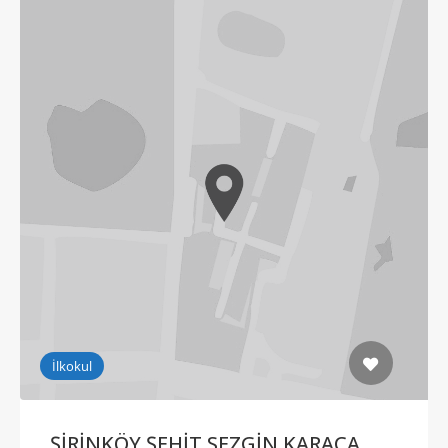
İlkokul
ŞİRİNKÖY ŞEHİT SEZGİN KARACA