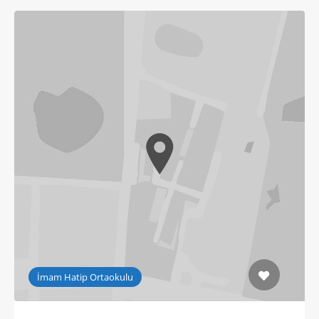
İmam Hatip Ortaokulu