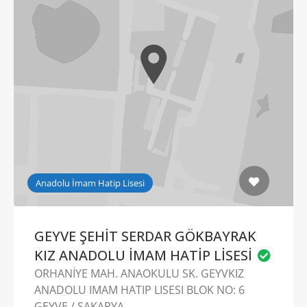
Anadolu İmam Hatip Lisesi
GEYVE ŞEHİT SERDAR GÖKBAYRAK
KIZ ANADOLU İMAM HATİP LİSESİ
ORHANİYE MAH. ANAOKULU SK. GEYVKIZ
ANADOLU IMAM HATIP LISESI BLOK NO: 6
GEYVE / SAKARYA