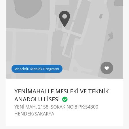
Anadolu Meslek Programı
YENİMAHALLE MESLEKİ VE TEKNİK
ANADOLU LİSESİ
YENİ MAH. 2158. SOKAK NO:8 PK:54300
HENDEK/SAKARYA