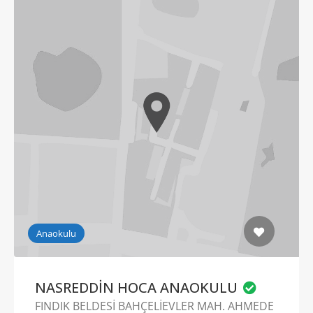
Anaokulu
NASREDDİN HOCA ANAOKULU
FINDIK BELDESİ BAHÇELİEVLER MAH. AHMEDE