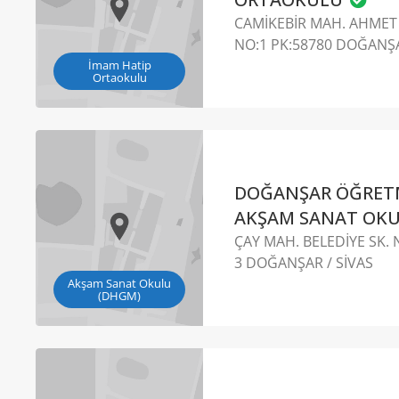
CAMİKEBİR MAH. AHMET
NO:1 PK:58780 DOĞANŞ
İmam Hatip
Ortaokulu
DOĞANŞAR ÖĞRETM
AKŞAM SANAT OK
ÇAY MAH. BELEDİYE SK. N
3 DOĞANŞAR / SİVAS
Akşam Sanat Okulu
(DHGM)