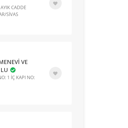
 AYIK CADDE
AR/SİVAS
ENEVİ VE
ULU
O: 1 İÇ KAPI NO: