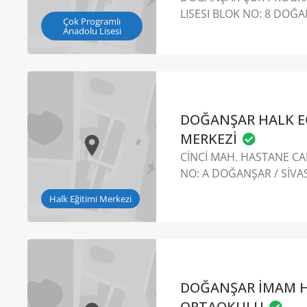
LISESI BLOK NO: 8 DOĞA
Çok Programlı
Anadolu Lisesi
DOĞANŞAR HALK E
MERKEZİ
CİNCİ MAH. HASTANE CAD
NO: A DOĞANŞAR / SİVA
Halk Eğitimi Merkezi
DOĞANŞAR İMAM H
ORTAOKULU