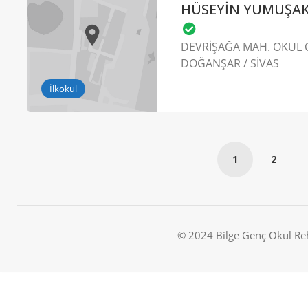
HÜSEYİN YUMUŞAK
DEVRİŞAĞA MAH. OKUL C
DOĞANŞAR / SİVAS
İlkokul
1
2
© 2024 Bilge Genç Okul Re