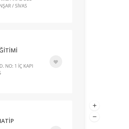
NŞAR / SİVAS
ĞİTİMİ
. NO: 1 İÇ KAPI
S
ATİP