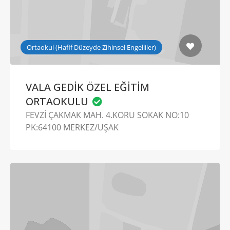
Ortaokul (Hafif Düzeyde Zihinsel Engelliler)
VALA GEDİK ÖZEL EĞİTİM
ORTAOKULU
FEVZİ ÇAKMAK MAH. 4.KORU SOKAK NO:10
PK:64100 MERKEZ/UŞAK