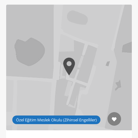
Özel Eğitim Meslek Okulu (Zihinsel Engelliler)