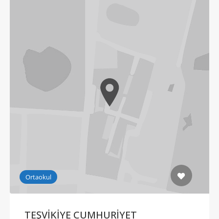
Ortaokul
TEŞVİKİYE CUMHURİYET