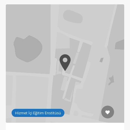
Hizmet İçi Eğitim Enstitüsü