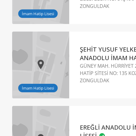
ZONGULDAK
İmam Hatip Lisesi
ŞEHİT YUSUF YELK
ANADOLU İMAM HAT
GÜNEY MAH. HÜRRİYET 
HATİP SİTESİ NO: 135 KO
ZONGULDAK
İmam Hatip Lisesi
EREĞLİ ANADOLU 
LİSESİ