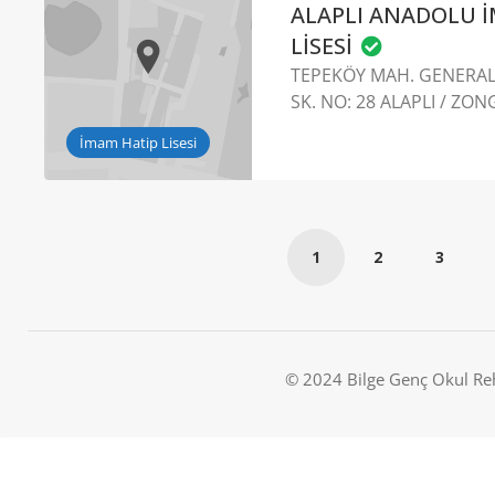
ALAPLI ANADOLU 
LİSESİ
TEPEKÖY MAH. GENERAL 
SK. NO: 28 ALAPLI / ZO
İmam Hatip Lisesi
1
2
3
© 2024 Bilge Genç Okul Re