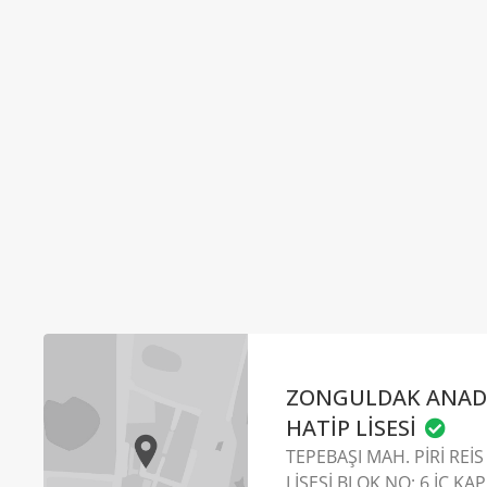
ZONGULDAK ANAD
HATİP LİSESİ
TEPEBAŞI MAH. PİRİ REİS
LİSESİ BLOK NO: 6 İÇ KA