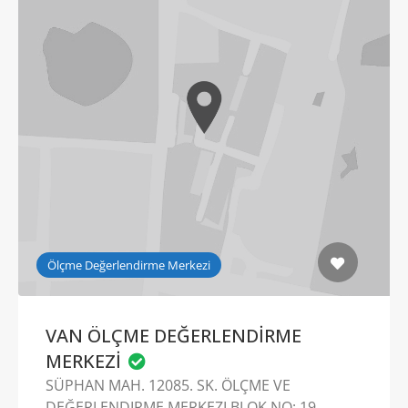
Ölçme Değerlendirme Merkezi
VAN ÖLÇME DEĞERLENDİRME
MERKEZİ
SÜPHAN MAH. 12085. SK. ÖLÇME VE
DEĞERLENDIRME MERKEZI BLOK NO: 19