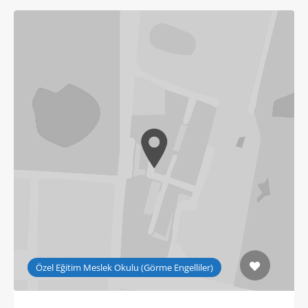
Özel Eğitim Meslek Okulu (Görme Engelliler)