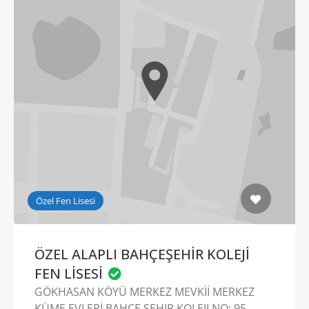
Özel Fen Lisesi
ÖZEL ALAPLI BAHÇEŞEHİR KOLEJİ
FEN LİSESİ
GÖKHASAN KÖYÜ MERKEZ MEVKİİ MERKEZ
KÜME EVLERİ BAHCE ŞEHIR KOLEJI NO: 95