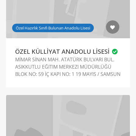
Özel Hazırlık Sınıfı Bulunan Anadolu Lisesi
ÖZEL KÜLLİYAT ANADOLU LİSESİ
MİMAR SİNAN MAH. ATATÜRK BULVARI BUL.
ASIKKUTLU EĞITIM MERKEZI MÜDÜRLÜĞÜ
BLOK NO: 59 İÇ KAPI NO: 1 19 MAYIS / SAMSUN