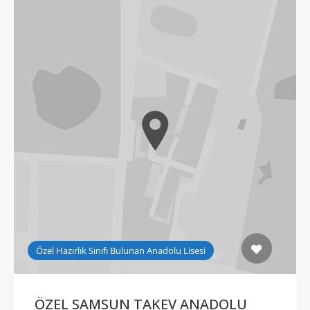
Özel Hazırlık Sınıfı Bulunan Anadolu Lisesi
ÖZEL SAMSUN TAKEV ANADOLU