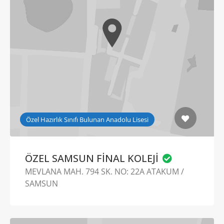
Özel Hazırlık Sınıfı Bulunan Anadolu Lisesi
ÖZEL SAMSUN FİNAL KOLEJİ
MEVLANA MAH. 794 SK. NO: 22A ATAKUM /
SAMSUN