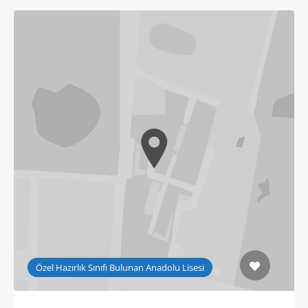
Özel Hazırlık Sınıfı Bulunan Anadolu Lisesi