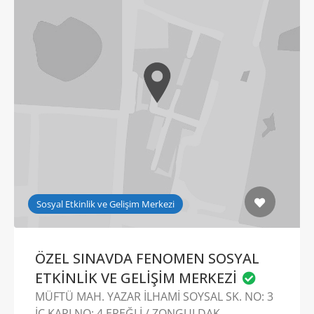
Sosyal Etkinlik ve Gelişim Merkezi
ÖZEL SINAVDA FENOMEN SOSYAL
ETKİNLİK VE GELİŞİM MERKEZİ
MÜFTÜ MAH. YAZAR İLHAMİ SOYSAL SK. NO: 3
İÇ KAPI NO: 4 EREĞLİ / ZONGULDAK