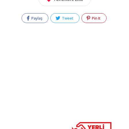
Paylaş
Tweet
Pin It