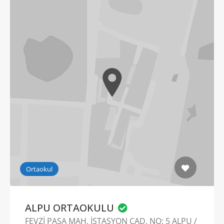
Ortaokul
ALPU ORTAOKULU
FEVZİ PAŞA MAH. İSTASYON CAD. NO: 5 ALPU /