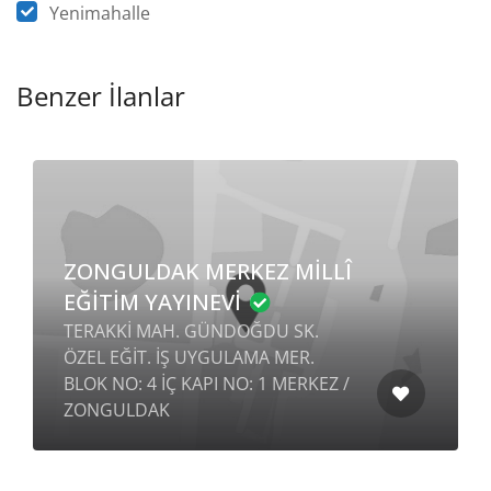
Yenimahalle
Benzer İlanlar
ZONGULDAK MERKEZ MİLLÎ
EĞİTİM YAYINEVİ
TERAKKİ MAH. GÜNDOĞDU SK.
ÖZEL EĞİT. İŞ UYGULAMA MER.
BLOK NO: 4 İÇ KAPI NO: 1 MERKEZ /
ZONGULDAK