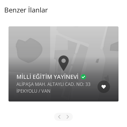
Benzer İlanlar
MİLLİ EĞİTİM YAYİNEVİ
ALİPAŞA MAH. ALTAYLI CAD. NO: 33
İPEKYOLU / VAN