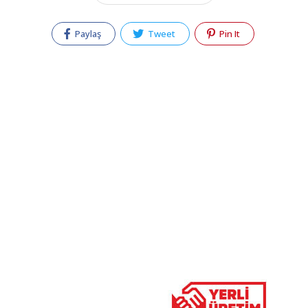
Paylaş
Tweet
Pin It