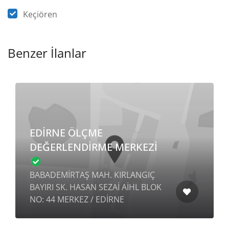
Keçiören
Benzer İlanlar
EDİRNE ÖLÇME
DEĞERLENDİRME MERKEZİ
BABADEMİRTAŞ MAH. KIRLANGIÇ
BAYIRI SK. HASAN SEZAİ AİHL BLOK
NO: 44 MERKEZ / EDİRNE