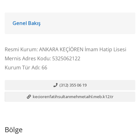
Genel Bakış
Resmi Kurum: ANKARA KEÇİÖREN İmam Hatip Lisesi
Mernis Adres Kodu: 5325062122
Kurum Tür Adı: 66
(312) 355 06 19
keciorenfatihsultanmehmetaihl.meb.k12.tr
Bölge