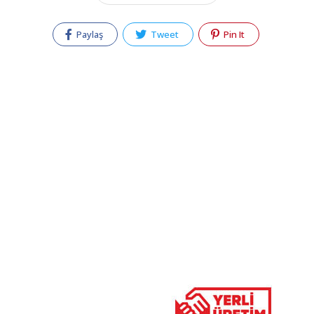
Paylaş
Tweet
Pin It