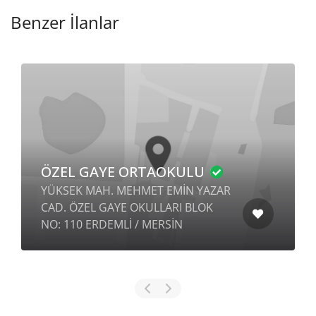
Benzer İlanlar
ÖZEL GAYE ORTAOKULU
YÜKSEK MAH. MEHMET EMİN YAZAR
CAD. ÖZEL GAYE OKULLARI BLOK
NO: 110 ERDEMLİ / MERSİN