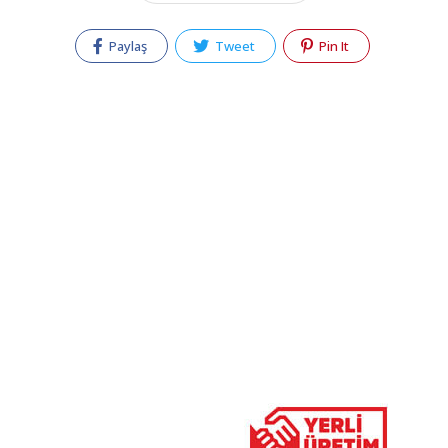
Paylaş
Tweet
Pin It