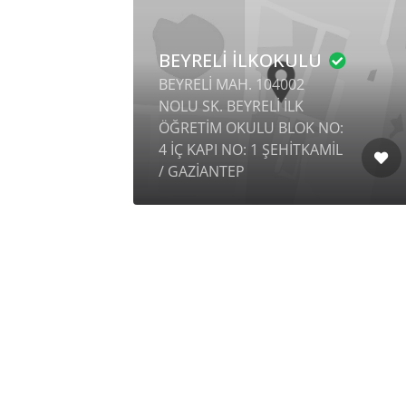
BEYRELİ İLKOKULU
BEYRELİ MAH. 104002
NOLU SK. BEYRELİ İLK
ÖĞRETİM OKULU BLOK NO:
4 İÇ KAPI NO: 1 ŞEHİTKAMİL
/ GAZİANTEP