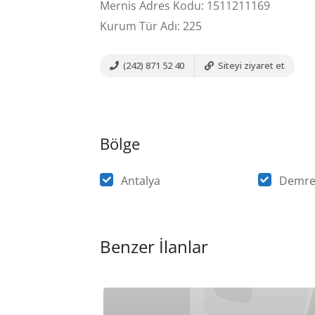
Mernis Adres Kodu: 1511211169
Kurum Tür Adı: 225
(242) 871 52 40
Siteyi ziyaret et
Bölge
Antalya
Demr
Benzer İlanlar