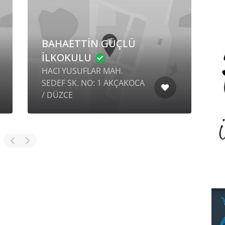
BAHAETTİN GÜÇLÜ
İLKOKULU
HACI YUSUFLAR MAH.
SEDEF SK. NO: 1 AKÇAKOCA
K
/ DÜZCE
3