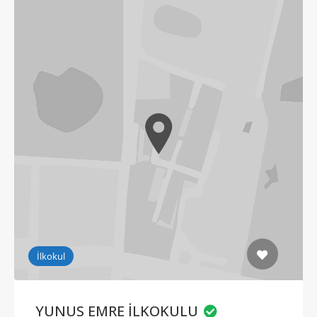
İlkokul
YUNUS EMRE İLKOKULU